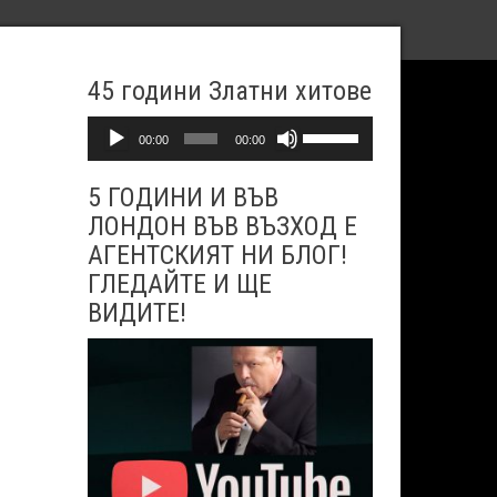
45 години Златни хитове
Аудио
Използвайте
00:00
00:00
стрелките
5 ГОДИНИ И ВЪВ
Нагоре/
ЛОНДОН ВЪВ ВЪЗХОД Е
Надолу
АГЕНТСКИЯТ НИ БЛОГ!
за
ГЛЕДАЙТЕ И ЩЕ
да
ВИДИТЕ!
увеличите
или
намалите
звука.