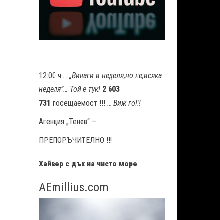
12:00 ч….
„Винаги в неделя,но не
,
всяка
неделя”… Той е тук!
2 603
731
посещаемост
!!!
… Виж го!!!
Агенция „Тенев“ –
ПРЕПОРЪЧИТЕЛНО !!!
Хайвер с дъх на чисто море
AEmillius.com