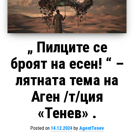
„ Пилците се
броят на есен! “ –
лятната тема на
Аген /т/ция
«Тенев» .
Posted on
14.12.2024
by
AgentTenev