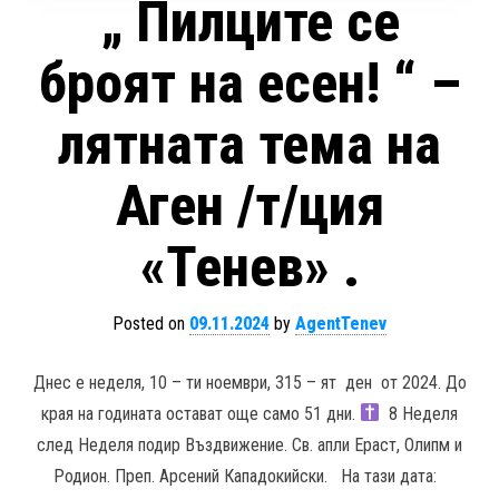
„ Пилците се
броят на есен! “ –
лятната тема на
Аген /т/ция
«Тенев» .
Posted on
09.11.2024
by
AgentTenev
Днес е неделя, 10 – ти ноември, 315 – ят ден от 2024. До
края на годината остават още само 51 дни.
8 Неделя
след Неделя подир Въздвижение. Св. апли Ераст, Олипм и
Родион. Преп. Арсений Кападокийски. На тази дата: