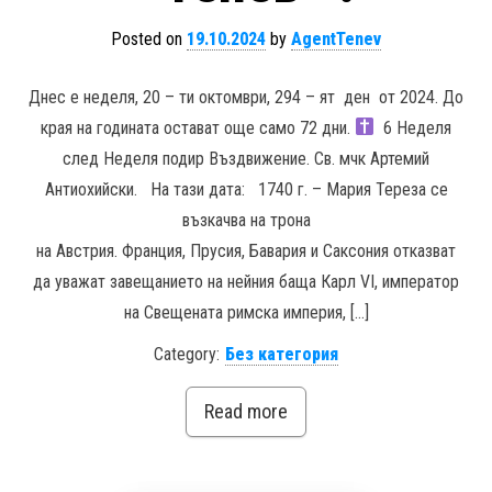
Posted on
19.10.2024
by
AgentTenev
Днес е неделя, 20 – ти октомври, 294 – ят ден от 2024. До
края на годината остават още само 72 дни.
6 Неделя
след Неделя подир Въздвижение. Св. мчк Артемий
Антиохийски. На тази дата: 1740 г. – Мария Тереза се
възкачва на трона
на Австрия. Франция, Прусия, Бавария и Саксония отказват
да уважат завещанието на нейния баща Карл VI, император
на Свещената римска империя, […]
Category:
Без категория
Read more