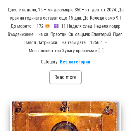
Днес е неделя, 15 – ми декември, 350– ят ден от 2024. До
края на годината остават още 16 дни. До Коледа само 9 !
До морето – 172
11 Неделя след Неделя подир
Въздвижение – на св. Праотци. Св. свщмчк Елевтерий. Преп.
Павел Латрийски. На тази дата: 1256 г. –
Монголският хан Хулагу превзема и […]
Category:
Без категория
Read more