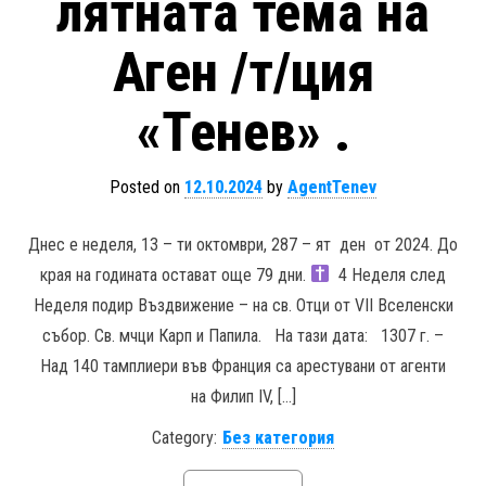
лятната тема на
Аген /т/ция
«Тенев» .
Posted on
12.10.2024
by
AgentTenev
Днес е неделя, 13 – ти октомври, 287 – ят ден от 2024. До
края на годината остават още 79 дни.
4 Неделя след
Неделя подир Въздвижение – на св. Отци от VІІ Вселенски
събор. Св. мчци Карп и Папила. На тази дата: 1307 г. –
Над 140 тамплиери във Франция са арестувани от агенти
на Филип IV, […]
Category:
Без категория