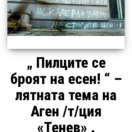
„ Пилците се
броят на есен! “ –
лятната тема на
Аген /т/ция
«Тенев» .