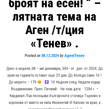
броят на есен! “ –
лятната тема на
Аген /т/ция
«Тенев» .
Posted on
08.12.2024
by
AgentTenev
Днес е неделя, 08 – ми декември, 343– ят ден от 2024. До
края на годината остават още 23 дни. До Коледа само 16 !
До морето – 179
10 Неделя след Неделя подир
Въздвижение. Преп. Патапий. На тази дата: 1204 г. –
Кардинал Лъв посещава българската столица Търново и
коронова от името на папа Инокентий III Калоян за крал, а