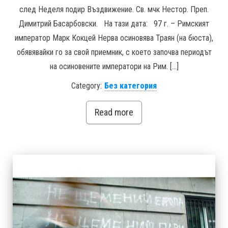
след Неделя подир Въздвижение. Св. мчк Нестор. Преп.
Димитрий Басарбовски. На тази дата: 97 г. – Римският
император Марк Кокцей Нерва осиновява Траян (на бюста),
обявявайки го за свой приемник, с което започва периодът
на осиновените императори на Рим. […]
Category:
Без категория
Read more