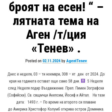
броят на есен! “ –
лятната тема на
Аген /т/ция
«Тенев» .
Posted on
02.11.2024
by
AgentTenev
Днес е неделя, 03 – ти ноември, 308 – ят ден от 2024. До
края на годината остават още само 58 дни.
5 Неделя
след Неделя подир Въздвижение. Преп. Пимен Зографски
(Софийски). Св. свщмчци Акепсим, Йосиф и Айтал. На тази
дата: 1493 г. – По време на второто си плаване
до Америка Христофор Колумб открива остров Доминика.