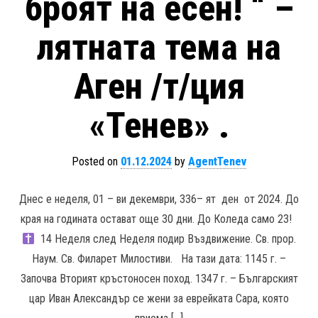
броят на есен! “ –
лятната тема на
Аген /т/ция
«Тенев» .
Posted on
01.12.2024
by
AgentTenev
Днес е неделя, 01 – ви декември, 336– ят ден от 2024. До
края на годината остават още 30 дни. До Коледа само 23!
14 Неделя след Неделя подир Въздвижение. Св. прор.
Наум. Св. Филарет Милостиви. На тази дата: 1145 г. –
Започва Вторият кръстоносен поход. 1347 г. – Българският
цар Иван Александър се жени за еврейката Сара, която