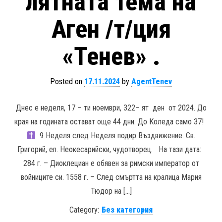
лятната тема на
Аген /т/ция
«Тенев» .
Posted on
17.11.2024
by
AgentTenev
Днес е неделя, 17 – ти ноември, 322– ят ден от 2024. До
края на годината остават още 44 дни. До Коледа само 37!
9 Неделя след Неделя подир Въздвижение. Св.
Григорий, еп. Неокесарийски, чудотворец. На тази дата:
284 г. – Диоклециан е обявен за римски император от
войниците си. 1558 г. – След смъртта на кралица Мария
Тюдор на […]
Category:
Без категория