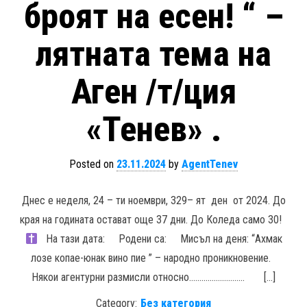
броят на есен! “ –
лятната тема на
Аген /т/ция
«Тенев» .
Posted on
23.11.2024
by
AgentTenev
Днес е неделя, 24 – ти ноември, 329– ят ден от 2024. До
края на годината остават още 37 дни. До Коледа само 30!
На тази дата: Родени са: Мисъл на деня: “Ахмак
лозе копае-юнак вино пие ” – народно проникновение.
Някои агентурни размисли относно.…………………….. […]
Category:
Без категория