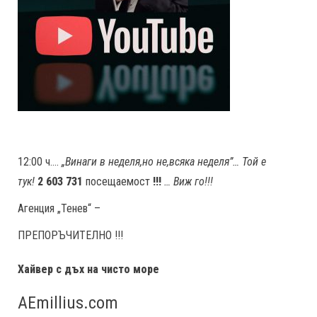
12:00 ч….
„Винаги в неделя,но не
,
всяка неделя”… Той е
тук!
2 603 731
посещаемост
!!!
… Виж го!!!
Агенция „Тенев“ –
ПРЕПОРЪЧИТЕЛНО !!!
Хайвер с дъх на чисто море
AEmillius.com