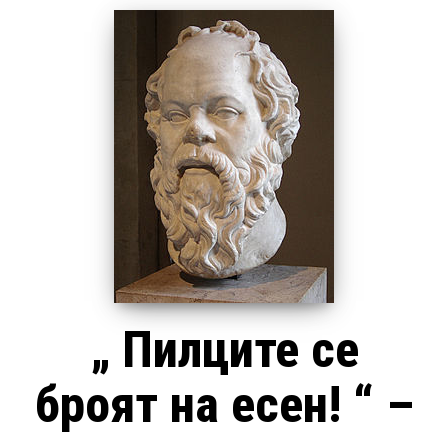
„ Пилците се
броят на есен! “ –