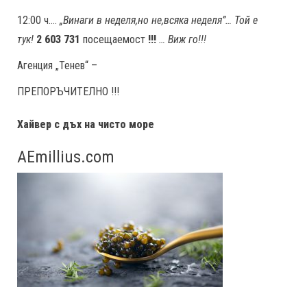
12:00 ч….
„Винаги в неделя,но не
,
всяка неделя”… Той е
тук!
2 603 731
посещаемост
!!!
… Виж го!!!
Агенция „Тенев“ –
ПРЕПОРЪЧИТЕЛНО !!!
Хайвер с дъх на чисто море
AEmillius.com