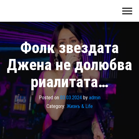
Фолк звездата
Джена не долюбва
риалитата…
Posted on
03.03.2024
by
admin
Category:
Жизнъ & Life