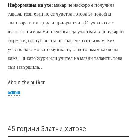
Информация на ухо:
макар че
наскоро е получила
такава, този етап не се чувства готова за подобна
авантюра и има други приоритети. „Случвало се е
няколко пъти да ми предлагат да участвам в популярни
формати, но публиката не знае, че аз отказвам. Бих
участвала само като музикант, защото имам какво да
кажа – и като жури или учител на млади таланти, това
съм завършила…
About the author
admin
45 години Златни хитове