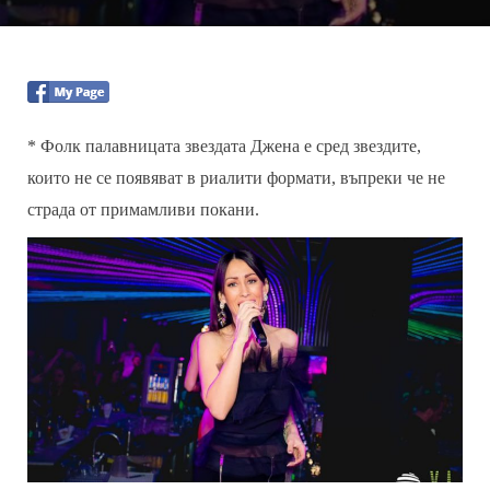
* Фолк палавницата звездата Джена е сред звездите,
които не се появяват в риалити формати, въпреки че не
страда от примамливи покани.