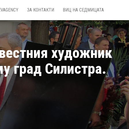
EVAGENCY
ЗА КОНТАКТИ
ВИЦ НА СЕДМИЦАТА
звестния художник
му град Силистра.