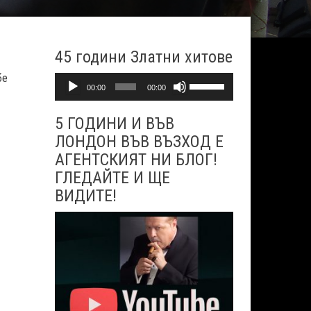
45 години Златни хитове
бе
Аудио
Използвайте
00:00
00:00
стрелките
5 ГОДИНИ И ВЪВ
Нагоре/
ЛОНДОН ВЪВ ВЪЗХОД Е
Надолу
АГЕНТСКИЯТ НИ БЛОГ!
за
ГЛЕДАЙТЕ И ЩЕ
да
ВИДИТЕ!
увеличите
или
намалите
звука.