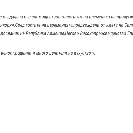
е създадена със спомоществователството на племеника на прочути
рикорян.Сред гостите на церемонията,предвождани от кмета на Сил
н,посланик на Република Армения,Негово Високопреосвещенство Еп
твеност,роднини и много ценители на изкуството.