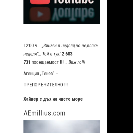
12:00 ч….
„Винаги в неделя,но не
,
всяка
неделя”… Той е тук!
2 603
731
посещаемост
!!!
… Виж го!!!
Агенция „Тенев“ –
ПРЕПОРЪЧИТЕЛНО !!!
Хайвер с дъх на чисто море
AEmillius.com