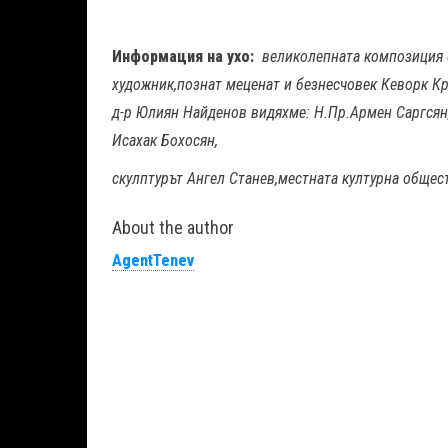
Информация на ухо:
великолепната композиция 
художник,познат меценат и безнесчовек Кеворк К
д-р Юлиян Найденов видяхме: Н.Пр.Армен Саргся
Исахак Бохосян,
скулптурът Ангел Станев,местната културна общес
About the author
AgentTenev