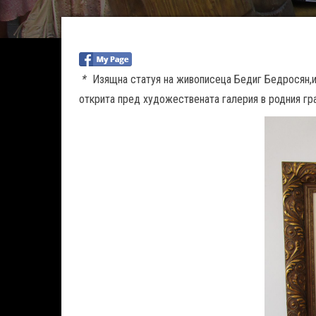
*
Изящна статуя на живописеца Бедиг Бедросян,из
открита пред художествената галерия в родния гр