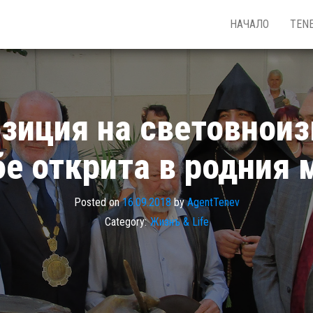
НАЧАЛО
TEN
зиция на световнои
е открита в родния 
Posted on
16.09.2018
by
AgentTenev
Category:
Жизнъ & Life