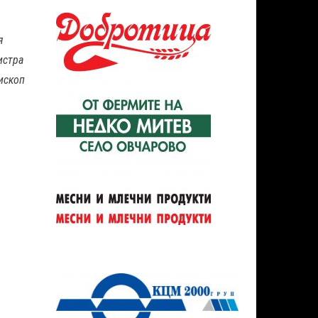
я
истра
ископ