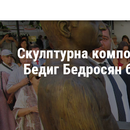
Скулптурна компо
Бедиг Бедросян б