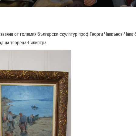
ваяна от големия български скулптур проф.Георги Чапкънов-Чапа 
ад на твореца-Силистра.