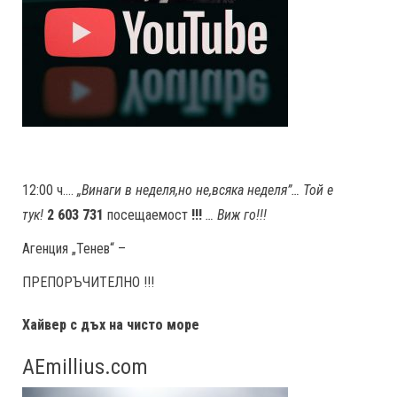
12:00 ч….
„Винаги в неделя,но не
,
всяка неделя”… Той е
тук!
2 603 731
посещаемост
!!!
… Виж го!!!
Агенция „Тенев“ –
ПРЕПОРЪЧИТЕЛНО !!!
Хайвер с дъх на чисто море
AEmillius.com