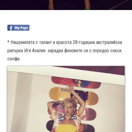
* Нашумялата с талант и красота 28-годишна австралийска
рапърка Иги Азалия зарадва феновете си с поредно секси
селфи.