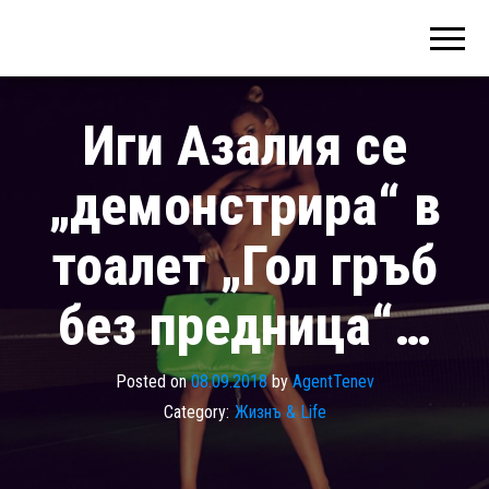
Иги Азалия се
„демонстрира“ в
тоалет „Гол гръб
без предница“…
Posted on
08.09.2018
by
AgentTenev
Category:
Жизнъ & Life