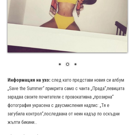
Информация на ухо:
след като представи новия си албум
„Save the Summer“ прикрита само с чанта „Прада“,певицата
зарадва своите почитатели с провокативна „прозирна“
фотография украсена с двусмисления надпис: „Тя е
загубила контрол“,последвана от неин кадър по оскъдни
жълти бикини…