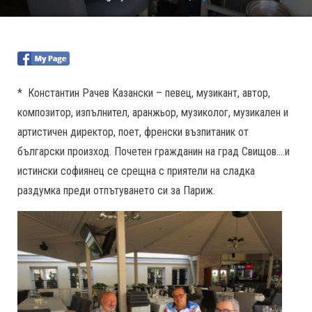
* Константин Рачев Казански – певец, музикант, автор,
композитор, изпълнител, аранжьор, музиколог, музикален и
артистичен директор, поет, френски възпитаник от
български произход. Почетен гражданин на град Свищов….и
истински софиянец се срещна с приятели на сладка
раздумка преди отпътуването си за Париж.