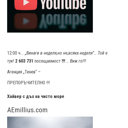
12:00 ч….
„Винаги в неделя,но не
,
всяка неделя”… Той е
тук!
2 603 731
посещаемост
!!!
… Виж го!!!
Агенция „Тенев“ –
ПРЕПОРЪЧИТЕЛНО !!!
Хайвер с дъх на чисто море
AEmillius.com