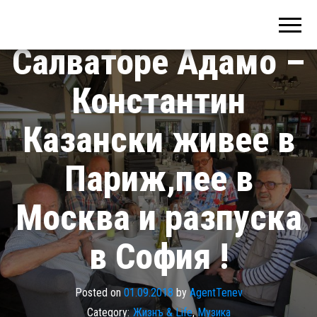
Българският
Салваторе Адамо –
Константин
Казански живее в
Париж,пее в
Москва и разпуска
в София !
Posted on
01.09.2018
by
AgentTenev
Category:
Жизнъ & Life
,
Музика