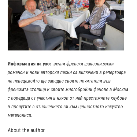
Информация на ухо:
вечни френски шансони,руски
романси и нови авторски песни са включени в репертоара
на певеца,който ще зарадва своите почитатели във
френската столица и своите многобройни фенове в Москва
с поредица от участия в някои от най-престижните клубове
в прочутите с отношението си към ценностното изкуство
мегаполиси.
About the author