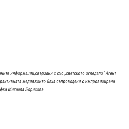
овените информации,свързани с със „светското огледало“ Агент
трактивната медия,които бяха съпроводени с импровизирана
афка Михаела Борисова.