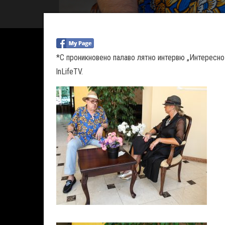
*С проникновено палаво лятно интервю „Интересно
lnLifeTV.