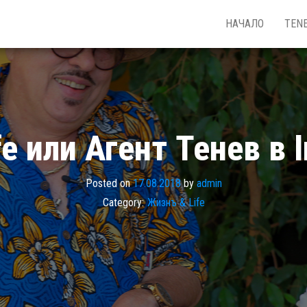
НАЧАЛО
TEN
life или Агент Тенев в l
Posted on
17.08.2018
by
admin
Category:
Жизнъ & Life