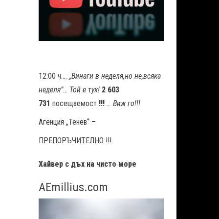
12:00 ч….
„Винаги в неделя,но не
,
всяка
неделя”… Той е тук!
2 603
731
посещаемост
!!!
… Виж го!!!
Агенция „Тенев“ –
ПРЕПОРЪЧИТЕЛНО !!!
Хайвер с дъх на чисто море
AEmillius.com