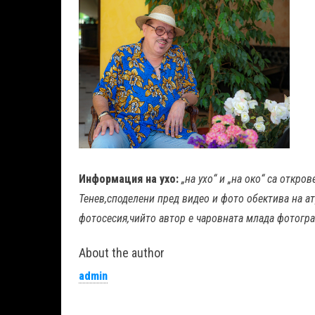
Информация на ухо:
„на ухо“ и „на око“ са откр
Тенев,споделени пред видео и фото обектива на а
фотосесия,чийто автор е чаровната млада фотогр
About the author
admin