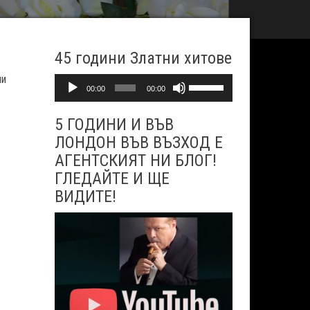
45 години Златни хитове
ни
Аудио
Използвайте
00:00
00:00
стрелките
5 ГОДИНИ И ВЪВ
Нагоре/
ЛОНДОН ВЪВ ВЪЗХОД Е
Надолу
АГЕНТСКИЯТ НИ БЛОГ!
за
ГЛЕДАЙТЕ И ЩЕ
да
ВИДИТЕ!
увеличите
или
намалите
звука.